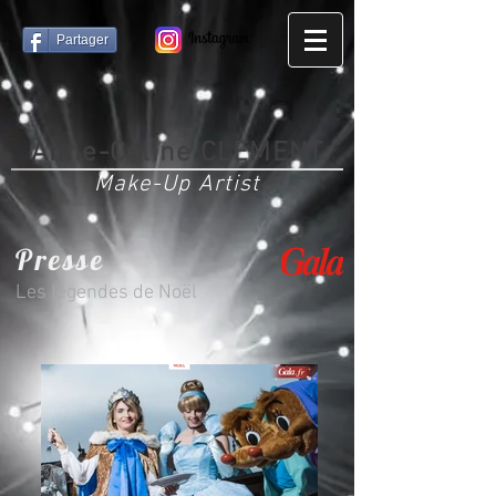
Partager
Anne-Céline CLEMENT
Make-Up Artist
Presse
Les légendes de Noël