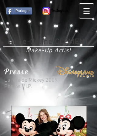
Partager
Anne-Céline CLEMENT
Make-Up Artist
Presse
La fête de Mickey 2009
Photos V.I.P.