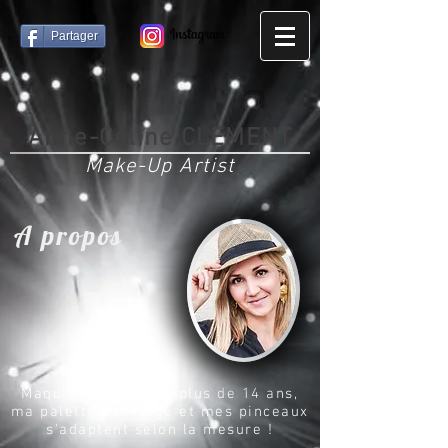
Partager
Anne-Céline CLEMENT
Make-Up Artist
A propos
Maquilleuse depuis plus de 14 ans,
ma palette est large et mes pinceaux
s'adaptent selon la mesure !