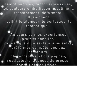
Tantôt subtiles, tantôt expressives,
les couleurs embellissent, subliment,
transforment, déforment,
illusionnent.
Jaillit le glamour, le burlesque, le
fantastique...
Au cours de mes expériences
professionnelles,
j'ai navigué d'un secteur à un autre,
prêté mes compétences aux
créateurs,
photographes, chorégraphes,
réalisateurs, agences de presse,
conseillers en image...
La variété et les exigences diverses
de ces secteurs, permettent de me
perfectionner et de renouveler en
permanence ma technique.
Nombre de célébrités, mannequins,
artistes, politiciens m'ont accordé
leur confiance et la renouvellent.